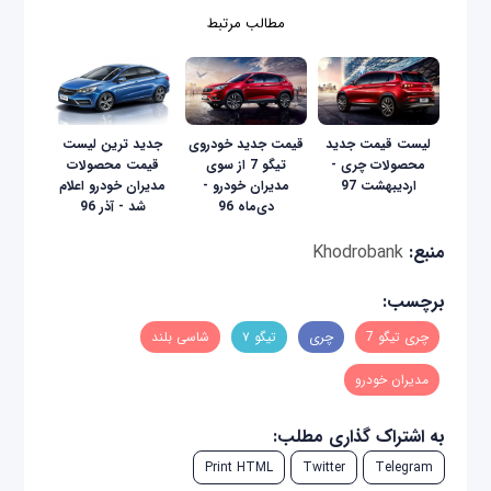
مطالب مرتبط
لیست قیمت جدید
قیمت جدید خودروی
جدید ترین لیست
محصولات چری -
تیگو 7 از سوی
قیمت محصولات
اردیبهشت 97
مدیران خودرو -
مدیران خودرو اعلام
دی‌ماه 96
شد - آذر 96
منبع:
Khodrobank
برچسب:
چری تیگو 7
چری
تیگو ۷
شاسی بلند
مدیران خودرو
به اشتراک گذاری مطلب:
Print HTML
Twitter
Telegram