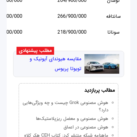
توسان
204/900/000
3/000/000
سانتافه
266/900/000
9/000/000
سوناتا
218/900/000
8/000/000
مطلب پیشنهادی
مقایسه هیوندای آیونیک و
تویوتا پریوس
مطالب پربازدید
هوش مصنوعی Grok چیست و چه ویژگی‌هایی
دارد؟
هوش مصنوعی و معضل ریزپلاستیک‌ها
هوش مصنوعی در اعماق
ماهنامه شبکه منتشر کرد: کتاب CEH هکر کلاه