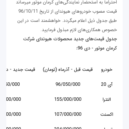
احتراما به استحضار نمایند‌گی‌های کرمان موتور میرساند
قیمت مصوب خودروهای هیوندای از تاریخ 96/10/11
طبق جدول ذیل اعلام میگردد. خواهشمند است در این
خصوص همکاری‌های لازم مبذول فرمایید.
جدول قیمت‌های جدید محصولات هیوندای شرکت
کرمان موتور - دی 96
:
خودرو
قیمت قبل - آذرماه (تومان)
قیمت جدید - دی ما
آی 20
96/050/000
/050/000
النترا
155/000/000
9/000/000
اکسنت
107/000/000
7/000/000