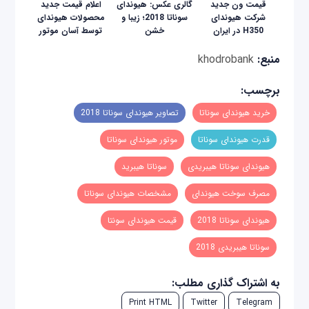
قیمت ون جدید
گالری عکس: هیوندای
اعلام قیمت جدید
شرکت هیوندای
سوناتا 2018؛ زیبا و
محصولات هیوندای
H350 در ایران
خشن
توسط آسان موتور
منبع:
khodrobank
برچسب:
خرید هیوندای سوناتا
تصاویر هیوندای سوناتا 2018
قدرت هیوندای سوناتا
موتور هیوندای سوناتا
هیوندای سوناتا هیبریدی
سوناتا هیبرید
مصرف سوخت هیوندای
مشخصات هیوندای سوناتا
هیوندای سوناتا 2018
قیمت هیوندای سونتا
سوناتا هیبریدی 2018
به اشتراک گذاری مطلب:
Print HTML
Twitter
Telegram