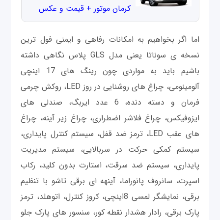
کرمان موتور + قیمت و عکس
اما اگر بخواهیم به امکانات رفاهی و ایمنی فول ترین
نسخه ی سوناتا یعنی مدل GLS پلاس نگاهی داشته
باشیم باید به مواردی چون رینگ های 17 اینچی
آلومینومی، چراغ های روشنایی در روز LED، روکش چرمی
فرمان و دسته دنده، 6 عدد ایربگ، صندلی های
ایزوفیکس، چراغ فلاشر اضطراری، چراغ زیر آینه، چراغ
های عقب LED، ترمز ضد قفل، سیستم کنترل پایداری،
سیستم کمکی حرکت در سربالایی، سیستم مدیریت
پایداری، سیستم ضد سرقت، استارت بدون کلید، رکاب
اسپرت، سانروف پانوراما، آینهه ای برقی تاشو با تنظیم
برقی، نمایشگر لمسی 8اینچی، کروز کنترل، اتوهلد، ترمز
پارک برقی، رادار هشدار نقطه کور، سنسور های پارک جلو