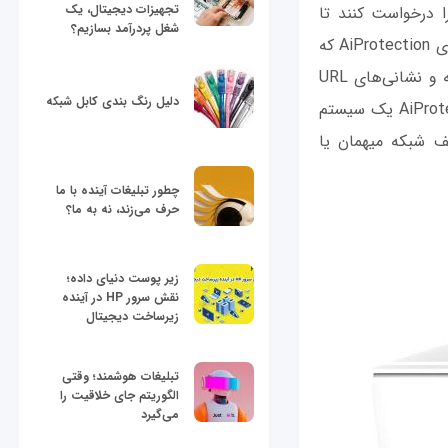
تجهیزات دیجیتال، یک
ی لیرا درخواست کنند تا
شغل پردرآمد بسازیم؟
مطمئن شوند در هنگام کار به مشکلی از نظر سرعت و تأخیر برخورد نخواهند کرد. اما فناوری AiProtection که
با همکاری شرکت امنیتی ترندمیکرو روی سیستم لیرا پیاده‌سازی شده است، ترافیک شبکه و نشانی‌های URL
دلیل رنگ بندی کابل شبکه
آلوده و مخرب را شناسایی و از باز شدن آن‌ها روی شبکه بی‌سیم جلوگیری می‌کند. AiProtection یک سیستم
ف شبکه میهمان یا
چطور تبلیغات آینده با ما
حرف می‌زند، نه به ما؟
زیر پوست دنیای داده؛
نقش سرور HP در آینده
زیرساخت دیجیتال
تبلیغات هوشمند؛ وقتی
الگوریتم جای خلاقیت را
می‌گیرد