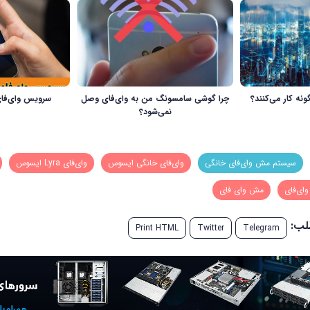
نه کار می‌کنند؟
چرا گوشی سامسونگ من به وای‌فای وصل
سرویس وای‌فا
نمی‌شود؟
سیستم مش وای‌فای خانگی
وای‌فای خانگی ایسوس
وای‌فای Lyra ایسوس
ای‌فای
مش وای فای
طلب:
Print HTML
Twitter
Telegram