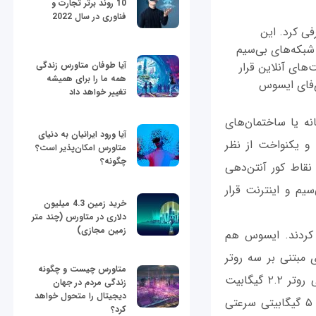
10 روند برتر تجارت و
فناوری در سال 2022
 CES 2017 سیستم مش وای‌فای خانگی خود را با نام Lyra معرفی کرد. این
 برای شبکه‌های بی‌سیم
های آنلاین قرار
آیا طوفان متاورس زندگی
همه ما را برای همیشه
‌فای ایسوس
تغییر خواهد داد
ه یا ساختمان‌های
آیا ورود ایرانیان به دنیای
و یکنواخت از نظر
متاورس امکان‌پذیر است؟
چگونه؟
نقاط کور آنتن‌دهی
یم و اینترنت قرار
خرید زمین 4.3 میلیون
دلاری در متاورس (چند متر
زمین مجازی)
کردند. ایسوس هم
ای مبتنی بر سه روتر
متاورس چیست و چگونه
بی‌سیم است. هر روتر این سیستم در رده AC2200 و سه‌بانده است. یعنی سرعت نهایی روتر ۲.۲ گیگابیت
زندگی مردم در جهان
دیجیتال را متحول خواهد
است، ولی روی فرکانس ۲.۴ گیگاهرتز سرعتی ۴۰۰ مگابیتی و روی هریک از فرکانس‌های ۵ گیگابیتی سرعتی
کرد؟