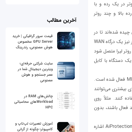
تر در یک رده و با
 بالا و چند روتر
آخرین مطالب
آن چیده شده‌اند تا در
قیمت سرور گرافیکی | خرید
همه جهت‌ها یک آنتن با سیگنال‌دهی مستقیم وجود داشته باشد. امکانات ارتباطی هر روتر نیز یک درگاه WAN
GPU Server مخصوص
هوش مصنوعی، رندرینگ
 مودم ADSL یا 3G/4G می‌تواند به یک روتر لیرا متصل شود
 یک دستگاه با کابل
سایت شرکتی حرفه‌ای؛
ویترین دیجیتال شما در
عصر جستجو و هوش
سیستم لیرا مجهز به فناوری MU-MIMO است و روی هر فرکانس رادیویی قابلیت MIMO 2x2 فعال شده است.
مصنوعی
‌های بیشتری می‌توانند
چالش‌های RAM در
ه کنند. مثلاً روی
Workloadهای محاسباتی
 فعال باشند، بدون
HPC
آموزش تعمیرات لپ‌تاپ و
از دیگر فناوری‌های اختصاصی ایسوس روی این دستگاه‌ها می‌توان به Adaptive QoS و AiProtection اشاره
کامپیوتر؛ چگونه از گرانی