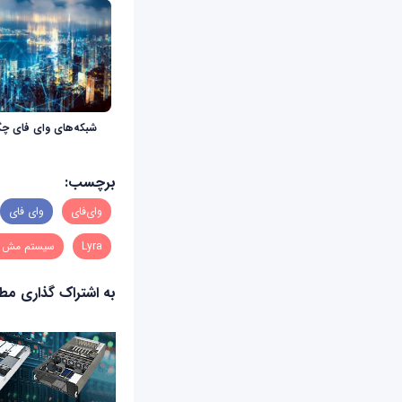
شبکه‌های وای فای چگو
برچسب:
وای‌فای
وای فای
Lyra
سیستم مش و
به اشتراک گذاری م