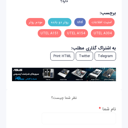
دارد؟
برچسب:
امنیت اطلاعات
utel
روتر دو بانده
مودم روتر
UTEL A151
UTEL A154
UTEL A304
به اشتراک گذاری مطلب:
Print HTML
Twitter
Telegram
نظر شما چیست؟
نام شما
*