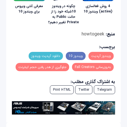
4 روش فعالسازی
چگونه در ویندوز
معرفی آنتی ویروس
(active) ویندوز 10
10شبکه خود را از
برای ویندوز 10
حالت Public به
Private تغییر دهیم؟
منبع:
howtogeek
برچسب:
ویندوز آپدیت
ویندوز 10
دانلود آپدیت ویندوز
به‌روزرسانی Fall Creators
جلوگیری از هدر رفتن حجم اینترنت
به اشتراک گذاری مطلب:
Print HTML
Twitter
Telegram