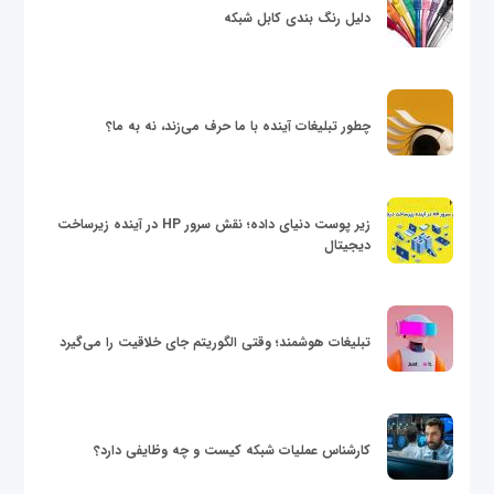
دلیل رنگ بندی کابل شبکه
چطور تبلیغات آینده با ما حرف می‌زند، نه به ما؟
زیر پوست دنیای داده؛ نقش سرور HP در آینده زیرساخت
دیجیتال
تبلیغات هوشمند؛ وقتی الگوریتم جای خلاقیت را می‌گیرد
کارشناس عملیات شبکه کیست و چه وظایفی دارد؟