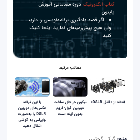
کتاب الکترونیک
دوره مقدماتی آموزش
پایتون
اگر قصد یادگیری برنامه‌نویسی را دارید
ولی هیچ پیش‌زمینه‌ای ندارید
اینجا
کلیک
کنید.
مطالب مرتبط
انتقاد از «قاتل DSLR»
نیکون در حال ساخت
با این ترفند
دوربین فول-فریم
عکس‌های دوربین
بدون آینه است
DSLR را به‌صورت
وایرلس به گوشی
انتقال دهید
منبع:
گیکی گجتس