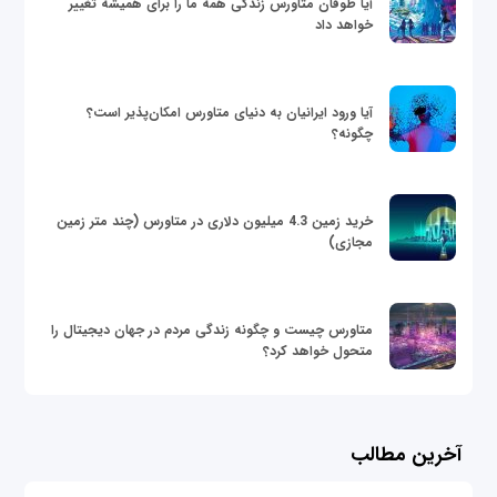
آیا طوفان متاورس زندگی همه ما را برای همیشه تغییر
خواهد داد
آیا ورود ایرانیان به دنیای متاورس امکان‌پذیر است؟
چگونه؟
خرید زمین 4.3 میلیون دلاری در متاورس (چند متر زمین
مجازی)
متاورس چیست و چگونه زندگی مردم در جهان دیجیتال را
متحول خواهد کرد؟
آخرین مطالب