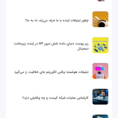
چطور تبلیغات آینده با ما حرف می‌زند، نه به ما؟
زیر پوست دنیای داده؛ نقش سرور HP در آینده زیرساخت
دیجیتال
تبلیغات هوشمند؛ وقتی الگوریتم جای خلاقیت را می‌گیرد
کارشناس عملیات شبکه کیست و چه وظایفی دارد؟