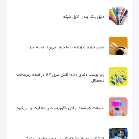
دلیل رنگ بندی کابل شبکه
چطور تبلیغات آینده با ما حرف می‌زند، نه به ما؟
زیر پوست دنیای داده؛ نقش سرور HP در آینده زیرساخت
دیجیتال
تبلیغات هوشمند؛ وقتی الگوریتم جای خلاقیت را می‌گیرد
کارشناس عملیات شبکه کیست و چه وظایفی دارد؟