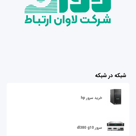
شبکه در شبکه
خرید سرور hp
سرور dl380 g10