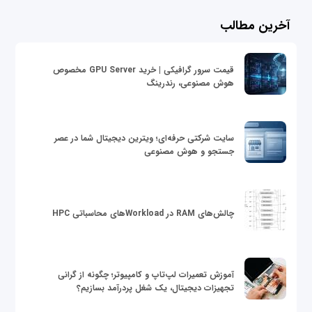
آخرین مطالب
قیمت سرور گرافیکی | خرید GPU Server مخصوص
هوش مصنوعی، رندرینگ
سایت شرکتی حرفه‌ای؛ ویترین دیجیتال شما در عصر
جستجو و هوش مصنوعی
چالش‌های RAM در Workloadهای محاسباتی HPC
آموزش تعمیرات لپ‌تاپ و کامپیوتر؛ چگونه از گرانی
تجهیزات دیجیتال، یک شغل پردرآمد بسازیم؟