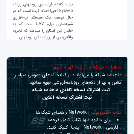
تولید كننده فرانسوی روبات‎های پرنده
Sysveo اخیرا اعلام كرده است که در
حال توسعه یک سیستم نرم‌افزاری
شبیه‌سازی برای UAV است که به
خلبان این امکان را می‎دهد که تجربه
واقعی‌تری از پرواز با این روبات‎های...
ماهنامه شبکه را از کجا تهیه کنیم؟
ماهنامه شبکه را می‌توانید از کتابخانه‌های عمومی سراسر
کشور و نیز از دکه‌های روزنامه‌فروشی تهیه نمائید.
ثبت اشتراک نسخه کاغذی ماهنامه شبکه
ثبت اشتراک نسخه آنلاین
کتاب الکترونیک
+Network راهنمای شبکه‌ها
برای دانلود تنها کتاب کامل ترجمه
فارسی +Network
اینجا
کلیک کنید.