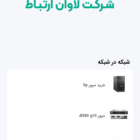
شبکه در شبکه
خرید سرور hp
سرور dl380 g10