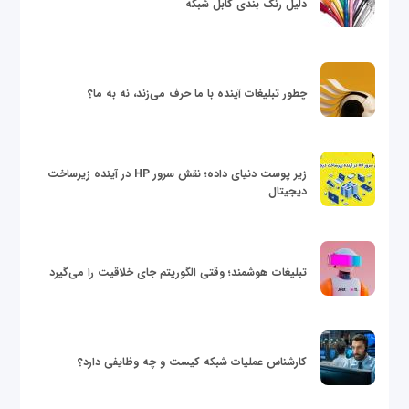
دلیل رنگ بندی کابل شبکه
چطور تبلیغات آینده با ما حرف می‌زند، نه به ما؟
زیر پوست دنیای داده؛ نقش سرور HP در آینده زیرساخت
دیجیتال
تبلیغات هوشمند؛ وقتی الگوریتم جای خلاقیت را می‌گیرد
کارشناس عملیات شبکه کیست و چه وظایفی دارد؟