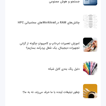
جستجو و هوش مصنوعی
چالش‌های RAM در Workloadهای محاسباتی HPC
آموزش تعمیرات لپ‌تاپ و کامپیوتر؛ چگونه از گرانی
تجهیزات دیجیتال، یک شغل پردرآمد بسازیم؟
دلیل رنگ بندی کابل شبکه
چطور تبلیغات آینده با ما حرف می‌زند، نه به ما؟