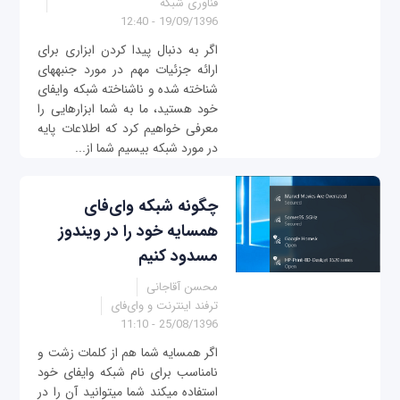
فناوری شبکه
19/09/1396 - 12:40
اگر به دنبال پیدا کردن ابزاری برای
ارائه جزئیات مهم در مورد جنبه‎های
شناخته شده و ناشناخته شبکه وای‎فای
خود هستید، ما به شما ابزارهایی را
معرفی خواهیم کرد که اطلاعات پایه
در مورد شبکه بی‎سیم شما از...
چگونه شبکه وای‌فای
همسایه خود را در ویندوز
مسدود کنیم
محسن آقاجانی
ترفند اینترنت و وای‌فای
25/08/1396 - 11:10
اگر همسایه شما هم از کلمات زشت و
نامناسب برای نام شبکه وای‎فای خود
استفاده می‎کند شما می‎توانید آن را در