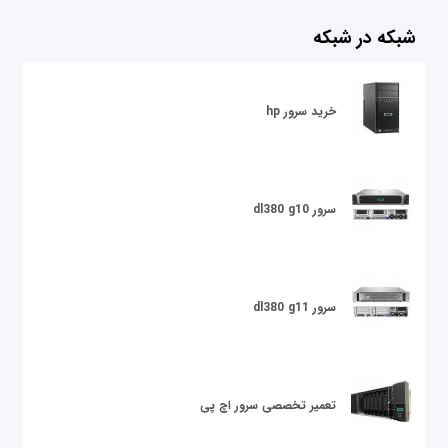
شبکه در شبکه
خرید سرور hp
سرور dl380 g10
سرور dl380 g11
تعمیر تخصصی سرور اچ پی