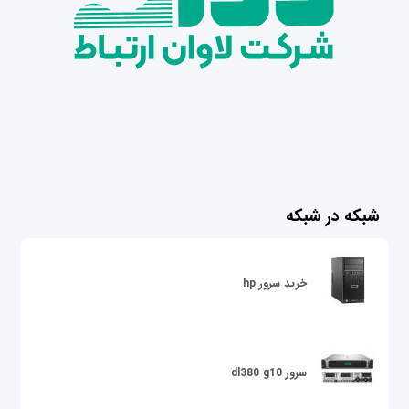
شبکه در شبکه
خرید سرور hp
سرور dl380 g10