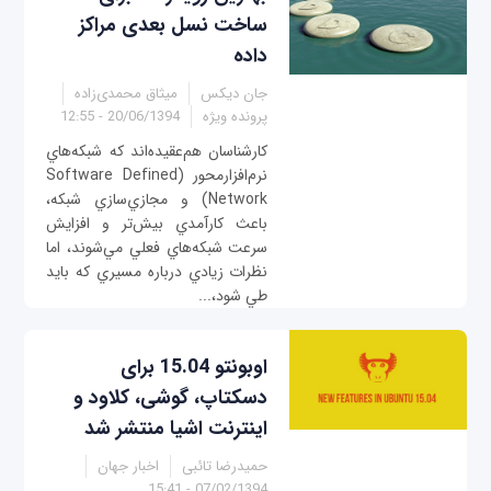
ساخت نسل بعدی مراكز
داده
جان ديكس
میثاق محمدی‌زاده
پرونده ویژه
20/06/1394 - 12:55
كارشناسان هم‌‌عقيده‌اند که شبكه‌هاي
نرم‌افزارمحور (Software Defined
Network) و مجازي‌سازي شبكه،
باعث كارآمدي بيش‌تر و افزايش
سرعت شبكه‌هاي فعلي مي‌شوند، اما
نظرات زيادي درباره مسيري كه بايد
طي شود،...
اوبونتو 15.04 برای
دسکتاپ، گوشی، کلاود و
اینترنت اشیا منتشر شد
حمیدرضا تائبی
اخبار جهان
07/02/1394 - 15:41