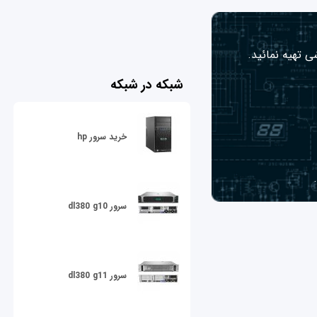
ی تهیه نمائید.
شبکه در شبکه
خرید سرور hp
سرور dl380 g10
سرور dl380 g11