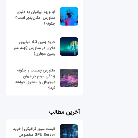
آیا ورود ایرانیان به دنیای
متاورس امکان‌پذیر است؟
چگونه؟
خرید زمین 4.3 میلیون
دلاری در متاورس (چند متر
زمین مجازی)
متاورس چیست و چگونه
زندگی مردم در جهان
دیجیتال را متحول خواهد
کرد؟
آخرین مطالب
قیمت سرور گرافیکی | خرید
GPU Server مخصوص