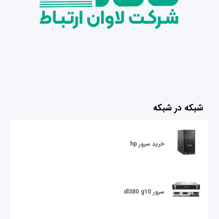
شبکه در شبکه
خرید سرور hp
سرور dl380 g10