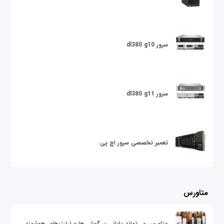
سرور dl380 g10
سرور dl380 g11
تعمیر تخصصی سرور اچ پی
متاورس
متاورس می‌تواند پایانی بر گوشی‌ها و تبلت‌های هوشمند