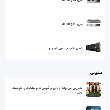
سرور dl380 g10
سرور dl380 g11
تعمیر تخصصی سرور اچ پی
متاورس
متاورس می‌تواند پایانی بر گوشی‌ها و تبلت‌های هوشمند
باشد؟