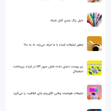
دلیل رنگ بندی کابل شبکه
چطور تبلیغات آینده با ما حرف می‌زند، نه به ما؟
زیر پوست دنیای داده؛ نقش سرور HP در آینده زیرساخت
دیجیتال
تبلیغات هوشمند؛ وقتی الگوریتم جای خلاقیت را می‌گیرد