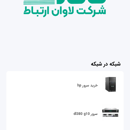
شبکه در شبکه
خرید سرور hp
سرور dl380 g10