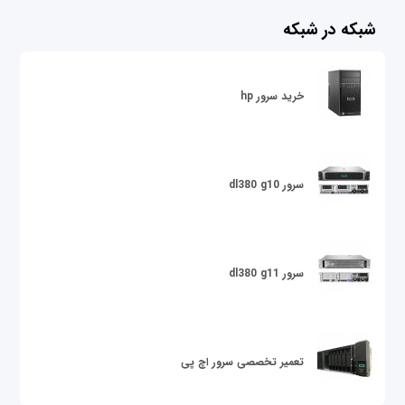
شبکه در شبکه
خرید سرور hp
سرور dl380 g10
سرور dl380 g11
تعمیر تخصصی سرور اچ پی