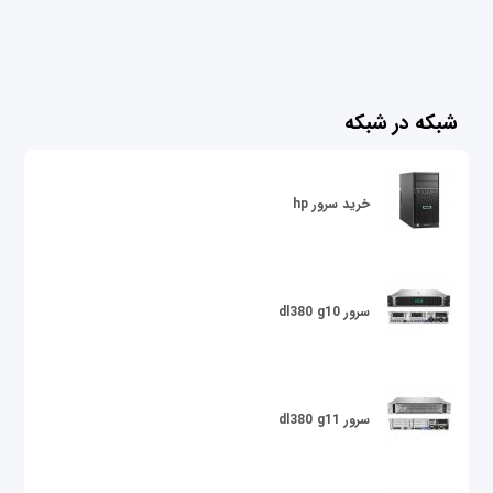
شبکه در شبکه
خرید سرور hp
سرور dl380 g10
سرور dl380 g11