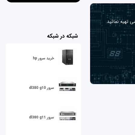
ی تهیه نمائید.
شبکه در شبکه
خرید سرور hp
سرور dl380 g10
سرور dl380 g11