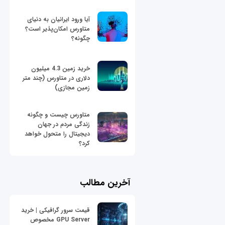
آیا ورود ایرانیان به دنیای
متاورس امکان‌پذیر است؟
چگونه؟
خرید زمین 4.3 میلیون
دلاری در متاورس (چند متر
زمین مجازی)
متاورس چیست و چگونه
زندگی مردم در جهان
دیجیتال را متحول خواهد
کرد؟
آخرین مطالب
قیمت سرور گرافیکی | خرید
GPU Server مخصوص