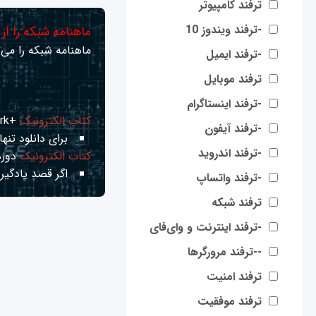
ترفند کامپیوتر
-ترفند ویندوز 10
ماهنامه شبکه را از
ماهنامه شبکه را می‌ت
-ترفند ایمیل
ترفند موبایل
-ترفند اینستاگرام
کتاب الکترونیک
+Network راهنمای شبکه‌ها
-ترفند آیفون
برای دانلود تنها 
-ترفند اندروید
کتاب الکترونیک
دوره
اگر قصد یادگیری
-ترفند واتساپ
ترفند شبکه
-ترفند اینترنت و وای‌فای
--ترفند مرورگرها
ترفند امنیت
ترفند موفقیت