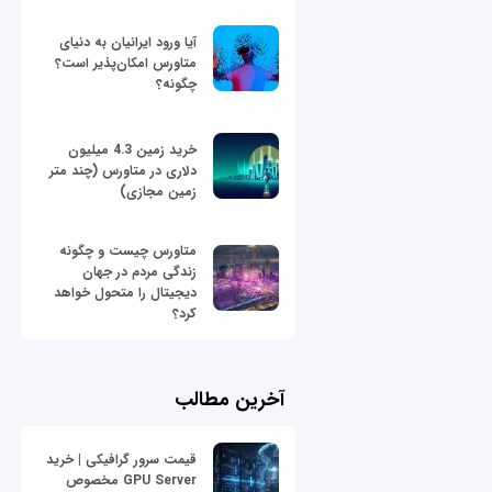
آیا ورود ایرانیان به دنیای
متاورس امکان‌پذیر است؟
چگونه؟
خرید زمین 4.3 میلیون
دلاری در متاورس (چند متر
زمین مجازی)
متاورس چیست و چگونه
زندگی مردم در جهان
دیجیتال را متحول خواهد
کرد؟
آخرین مطالب
قیمت سرور گرافیکی | خرید
GPU Server مخصوص