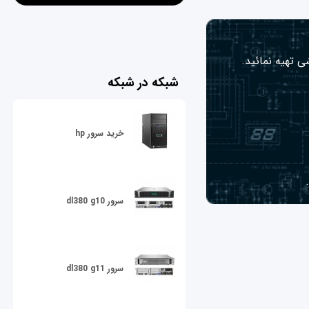
ی تهیه نمائید.
شبکه در شبکه
خرید سرور hp
سرور dl380 g10
سرور dl380 g11