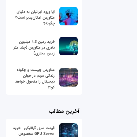
آیا ورود ایرانیان به دنیای
متاورس امکان‌پذیر است؟
چگونه؟
خرید زمین 4.3 میلیون
دلاری در متاورس (چند متر
زمین مجازی)
متاورس چیست و چگونه
زندگی مردم در جهان
دیجیتال را متحول خواهد
کرد؟
آخرین مطالب
قیمت سرور گرافیکی | خرید
GPU Server مخصوص