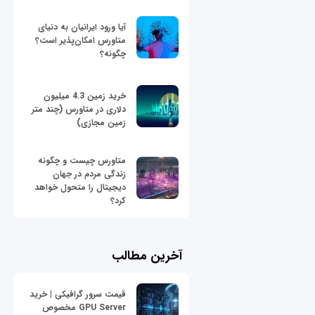
آیا ورود ایرانیان به دنیای
متاورس امکان‌پذیر است؟
چگونه؟
خرید زمین 4.3 میلیون
دلاری در متاورس (چند متر
زمین مجازی)
متاورس چیست و چگونه
زندگی مردم در جهان
دیجیتال را متحول خواهد
کرد؟
آخرین مطالب
قیمت سرور گرافیکی | خرید
GPU Server مخصوص