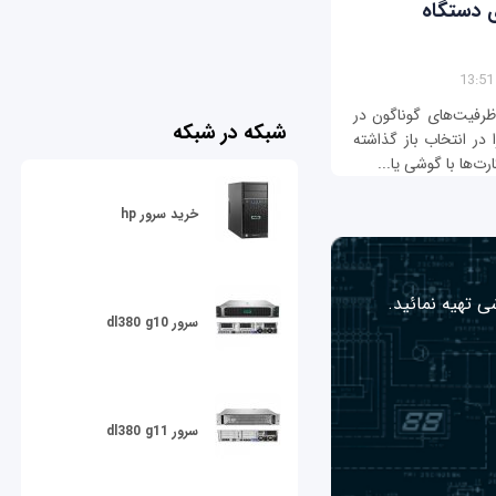
مناسب برای دستگاه
واع مارک‌ها با ظرفیت‌های گوناگون در
شبکه در شبکه
در انتخاب باز گذاشته
‌ها با گوشی یا...
خرید سرور hp
ی تهیه نمائید.
سرور dl380 g10
سرور dl380 g11