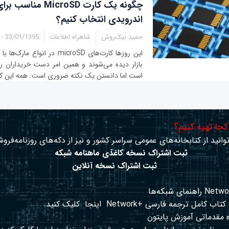
چگونه یک کارت MicroSD 
اندرویدی انتخاب کنیم؟
حمید نیک‌روش
شاهراه اطلاعات
23/01/1395 - 13:51
این روزها کارت‌های microSD در ان
بازار دیده می‌شوند و همین امر دست خریداران را 
است اما دانستن یک نکته ضروری است: همه این کارت
 کجا تهیه کنیم؟
وانید از کتابخانه‌های عمومی سراسر کشور و نیز از دکه‌های روزنامه‌فروش
ثبت اشتراک نسخه کاغذی ماهنامه شبکه
ثبت اشتراک نسخه آنلاین
کتاب کامل ترجمه فارسی +Network
اینجا
کلیک کنید.
 مقدماتی آموزش پایتون