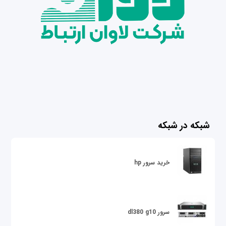
شبکه در شبکه
خرید سرور hp
سرور dl380 g10