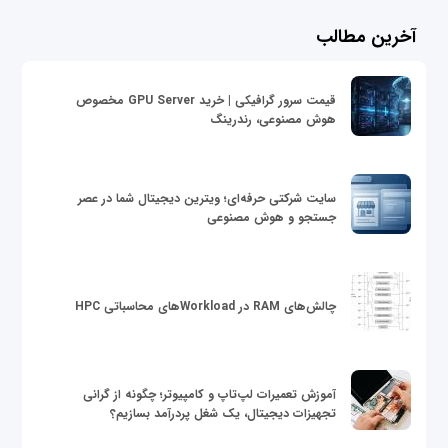
آخرین مطالب
قیمت سرور گرافیکی | خرید GPU Server مخصوص
هوش مصنوعی، رندرینگ
سایت شرکتی حرفه‌ای؛ ویترین دیجیتال شما در عصر
جستجو و هوش مصنوعی
چالش‌های RAM در Workloadهای محاسباتی HPC
آموزش تعمیرات لپ‌تاپ و کامپیوتر؛ چگونه از گرانی
تجهیزات دیجیتال، یک شغل پردرآمد بسازیم؟