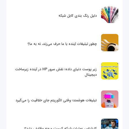
دلیل رنگ بندی کابل شبکه
چطور تبلیغات آینده با ما حرف می‌زند، نه به ما؟
زیر پوست دنیای داده؛ نقش سرور HP در آینده زیرساخت
دیجیتال
تبلیغات هوشمند؛ وقتی الگوریتم جای خلاقیت را می‌گیرد
کارشناس عملیات شبکه کیست و چه وظایفی دارد؟