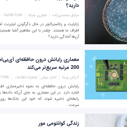
دارید؟
میثاق محمدی‌زاده
فناوری شبکه
16/08/1396 - 11:20
زتابایت و زتااستراکچر در حال دگرگونی اینترنت اش
اطراف ما هستند. چقدر با این مفاهیم آشنا هستید
آن‌ها آمادگی دارید؟
معماری رایانش درون حافظه‌ای آی‌بی‌ام،
200 مرتبه سریع‌تر می‌کند
آدراش ورما
اخبار جهان
شاهراه اطلاعات
6 - 01:35
رایانش درون حافظه‌ای به نحوه ذخیره‌سازی اط
اشاره دارد. در این معماری به جای آن‌که داده‌ها 
رابطه‌ای ذخیره شوند که خود این بانک‌ها روی
سرعت...
زندگی کوانتومی مور