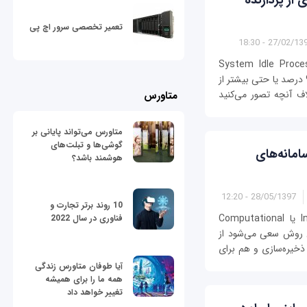
تعمیر تخصصی سرور اچ پی
27/02/1398 - 18
تی تسک منیجر را باز می‌کنید متوجه System Idle Process
می‌شوید؟ فرآیند System Idle چیزی در حدود 90 درصد یا حتی بیشتر از
لاف آنچه تصور می‌کنید
متاورس
متاورس می‌تواند پایانی بر
گوشی‌ها و تبلت‌های
امانه‌های
هوشمند باشد؟
28/05/1397 - 12:20
10 روند برتر تجارت و
رایانش درون‌حافظه‌ای (In-Memory Computing یا Computational
فناوری در سال 2022
این روش سعی می‌شود از
ذخیره‌سازی و هم برای
آیا طوفان متاورس زندگی
همه ما را برای همیشه
تغییر خواهد داد