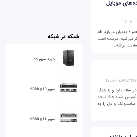
ازنده‌های موبایل
1
اه به‌میان می‌آید نام
شبکه در شبکه
فکر می‌کنیم. درست است
ساخت تراشه...
خرید سرور hp
20/08/1398 - 12:
سرور dl380 g10
ور (Graphcore) که عمری دو ساله دارد و با هدف
أسیس شده حالا توجه
‌، سامسونگ و دل را به
سرور dl380 g11
S درصد زیادی از پردازنده