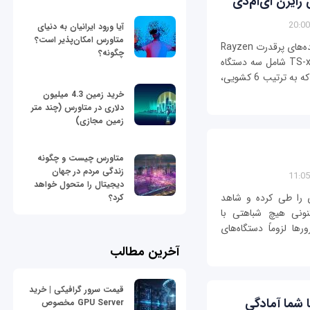
 رایزن ای‌ام‌دی
آیا ورود ایرانیان به دنیای
متاورس امکان‌پذیر است؟
شرکت کیونپ اولین دستگاه‌های NAS دنیا با پردازنده‌های پرقدرت Rayzen
چگونه؟
شرکت ای‌ام‌دی را معرفی کرد. این سری به نام TS-x77 شامل سه دستگاه
ذخیره‌سازی TS-677، TS-877 و TS-1277 است که به ترتیب 6 کشویی،
خرید زمین 4.3 میلیون
دلاری در متاورس (چند متر
زمین مجازی)
متاورس چیست و چگونه
زندگی مردم در جهان
دیجیتال را متحول خواهد
ته راه زیادی را طی کرده و شاهد
کرد؟
نونی هیچ شباهتی با
سرورها لزوماً دستگاه‌های
آخرین مطالب
قیمت سرور گرافیکی | خرید
ا شما آمادگی
GPU Server مخصوص