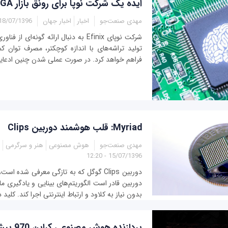
ایده یک شرکت نوپا برای رونق بازار FPGA
مهدی صنعت‌جو
اخبار
اخبار جهان
18/07/1396 - 21:22
تولید تراشه‌های با اندازه کوچکتر، مصرف توان کم
فراهم خواهد کرد. در صورت عملی شدن چنین ادعایی،
Myriad: قلب هوشمند دوربین Clips
مهدی صنعت‌جو
هوش مصنوعی
هنر و سرگرمی
15/07/1396 - 12:20
دوربین Clips گوگل که به تازگی معرفی شده 
دوربین قادر است الگوریتم‌های بینایی و یادگیری م
بدون نیاز به کلاود و ارتباط اینترنتی اجرا کند. کلید 
پردازنده‌ 