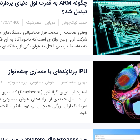
چگونه ARM به قدرت اول دنیای پرد
تبدیل شد؟
حمید نیک‌روش
موبایل
عصرشبکه
1/07/1400 - 12:10
وقتی صحبت از سخت‌افزار محاسباتی دستگاه‌های همر
شرکت آرم اولین واژه‌ای است که ناخودآگاه به آن 
که به‌لحاظ تاریخی اینتل به‌عنوان یکی از پیشگامان 
IPU پردازنده‌ای با معماری چشم‌نواز
مهدی صنعت‌جو
هوش مصنوعی
پرونده ویژه
55
استارت‌آپ نوپای گراف‌ک
تولید نسل جدیدی از تراشه‌های هوش مصنوعی ت
سرمایه‌گذاران بزرگی همچون بی‌اِم‌و، مایکروسافت
خود...
چرا ystem Idle Process