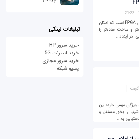
چیست؟
شرکت نوپای Efinix به دنبال ارائه گونه‌ای از فناوری FPGA است که امکان
تبلیغات لینکی
تر و ساخت ساده‌تر را
 در آینده...
خرید سرور HP
خرید اینترنت 5G
خرید سرور مجازی
پسیو شبکه
گجت
است، ویژگی مهمی دارد؛ این
اشینی را بطور مستقل و
دستیابی به...
هوش مصنوعی کراین 970 پیش از اعلام رسمی