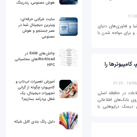
هوش مصنوعی، رندرینگ
سایت شرکتی حرفه‌ای؛
ویترین دیجیتال شما در
یا و فناوری‌های دنیای
عصر جستجو و هوش
 و برای مواجه شدن با
مصنوعی
چالش‌های RAM در
Workloadهای محاسباتی
 کامپیوترها را
HPC
آموزش تعمیرات لپ‌تاپ و
14/08/139
کامپیوتر؛ چگونه از گرانی
لاعات در حافظه اصلی
تجهیزات دیجیتال، یک
شغل پردرآمد بسازیم؟
روی بانک‌های اطلاعاتی
 دیسک درایوهایی با
دلیل رنگ بندی کابل شبکه