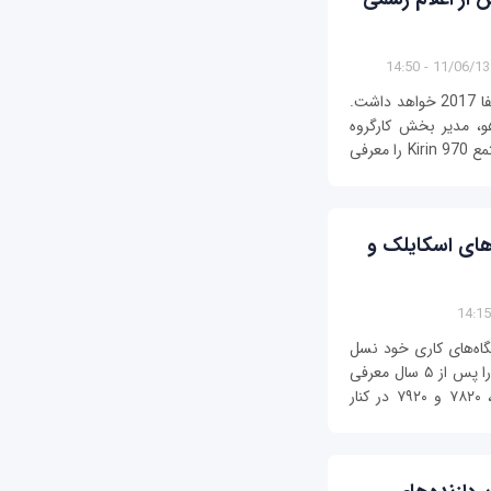
11/06/1396 - 1
هوآووی فردا دوم سپتامبر یک کنفرانس خبری در ایفا 2017 خواهد داشت.
هو، مدیر بخش کارگروه
کسب‌وکار مشتریان هوآوی به‌طور رسمی تراشه مجتمع Kirin 970 را معرفی
های اسکایلک‌ و
اه‌های کاری خود نسل
جدیدی از ایستگاه‌های کاری برجی و رک کلاسیک را پس از ۵ سال معرفی
کرد. این شرکت از ایستگاه‌های کاری برجی ۵۸۲۰، ۷۸۲۰ و ۷۹۲۰ در کنار