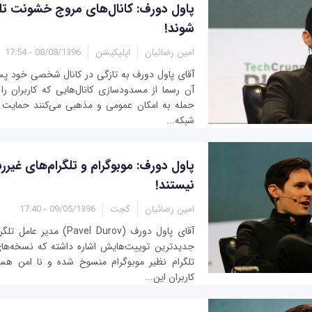
پاول دورف: کانال‌های مروج خشونت تلگ
شوند!
امین رضائیان
اپلیکیشن
08/08/1396 - 17:54
آقای پاول دورف به تازگی در کانال شخصی خود پست
آن رسما از مسدودسازی کانال‌هایی که کاربران 
حمله به امکان عمومی و مذهبی می‌کنند حمایت ب
شبکه...
پاول دورف: موبوگرام و تلگرام‌های غیرر
نیستند!
امین رضائیان
گجت
09/05/1396 - 17:40
آقای پاول دورف (Pavel Durov
جدیدترین توییت‌هایش اشاره داشته که نسخه‌ها
تلگرام نظیر موبوگرام منسوخ شده و نا امن هستن
کاربران این...