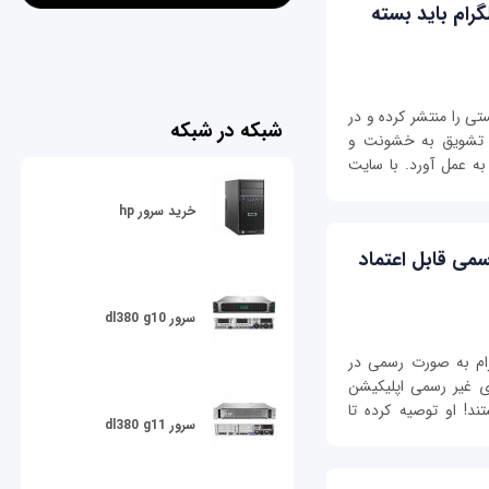
رام باید بسته
ی را منتشر کرده و در
شبکه در شبکه
را تشویق به خشونت و
ه عمل آورد. با سایت
خرید سرور hp
سمی قابل اعتماد
سرور dl380 g10
) مدیر عامل تلگرام به صورت رسمی در
ی غیر رسمی اپلیکیشن
د! او توصیه کرده تا
سرور dl380 g11