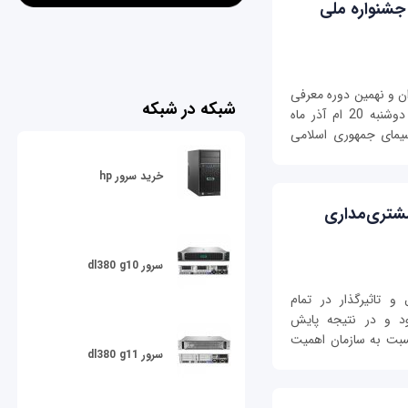
 جشنواره ملی
ن و نهمین دوره معرفی
شبکه در شبکه
چهره های ماندگار صنعت، معدن و تجـارت روز دوشنبه 20 ام آذر ماه
 سیمای جمهوری اسلامی
خرید سرور hp
شتری‌مداری
سرور dl380 g10
 تاثیرگذار در تمام
د و در نتیجه پایش
بت به سازمان اهمیت
سرور dl380 g11