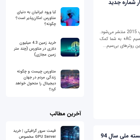
ار شماره جدید
آیا ورود ایرانیان به دنیای
متاورس امکان‌پذیر است؟
چگونه؟
شماره 175 ماهنامه شبکه در آستانه نمایشگاه الکامپ 2015 منتشر می‌شود.
این شماره با پرونده ویژه «راهنمای خرید روتر بی‌سیم AC» به شما کمک
خرید زمین 4.3 میلیون
دلاری در متاورس (چند متر
زمین مجازی)
متاورس چیست و چگونه
زندگی مردم در جهان
دیجیتال را متحول خواهد
کرد؟
آخرین مطالب
قیمت سرور گرافیکی | خرید
مدیرعامل پارس‌دیتا به عنوان مدیر شایسته ملی سال 94
GPU Server مخصوص