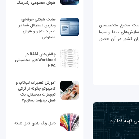
هوش مصنوعی، رندرینگ
سایت شرکتی حرفه‌ای؛
 همت مجمع متخصصین
ویترین دیجیتال شما در
عصر جستجو و هوش
ه 7 مرداد ماه 1394 در مرکز همایش‌های صدا و سیما
مصنوعی
ران کشور در آن حضور
چالش‌های RAM در
Workloadهای محاسباتی
HPC
آموزش تعمیرات لپ‌تاپ و
کامپیوتر؛ چگونه از گرانی
تجهیزات دیجیتال، یک
شغل پردرآمد بسازیم؟
ی تهیه نمائید.
دلیل رنگ بندی کابل شبکه