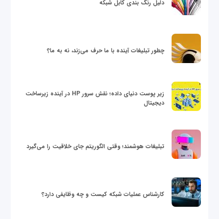
دلیل رنگ بندی کابل شبکه
چطور تبلیغات آینده با ما حرف می‌زند، نه به ما؟
زیر پوست دنیای داده؛ نقش سرور HP در آینده زیرساخت
دیجیتال
تبلیغات هوشمند؛ وقتی الگوریتم جای خلاقیت را می‌گیرد
کارشناس عملیات شبکه کیست و چه وظایفی دارد؟