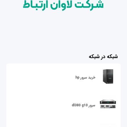
شبکه در شبکه
خرید سرور hp
سرور dl380 g10