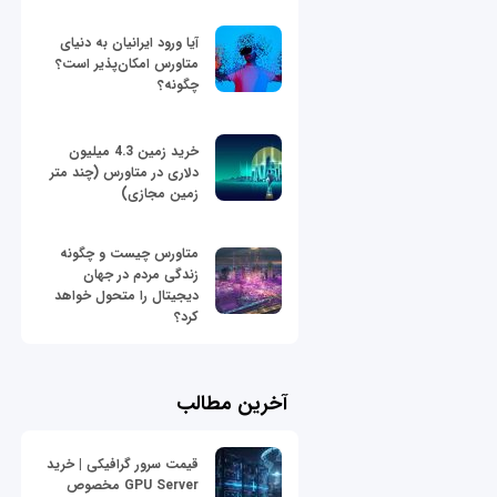
آیا ورود ایرانیان به دنیای
متاورس امکان‌پذیر است؟
چگونه؟
خرید زمین 4.3 میلیون
دلاری در متاورس (چند متر
زمین مجازی)
متاورس چیست و چگونه
زندگی مردم در جهان
دیجیتال را متحول خواهد
کرد؟
آخرین مطالب
قیمت سرور گرافیکی | خرید
GPU Server مخصوص