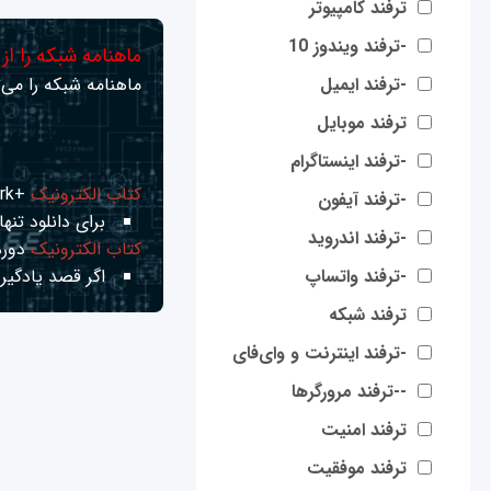
ترفند کامپیوتر
-ترفند ویندوز 10
ماهنامه شبکه را از
-ترفند ایمیل
ماهنامه شبکه را می‌ت
ترفند موبایل
-ترفند اینستاگرام
کتاب الکترونیک
+Network راهنمای شبکه‌ها
-ترفند آیفون
برای دانلود تنها 
-ترفند اندروید
کتاب الکترونیک
دوره
-ترفند واتساپ
اگر قصد یادگیری
ترفند شبکه
-ترفند اینترنت و وای‌فای
--ترفند مرورگرها
ترفند امنیت
ترفند موفقیت