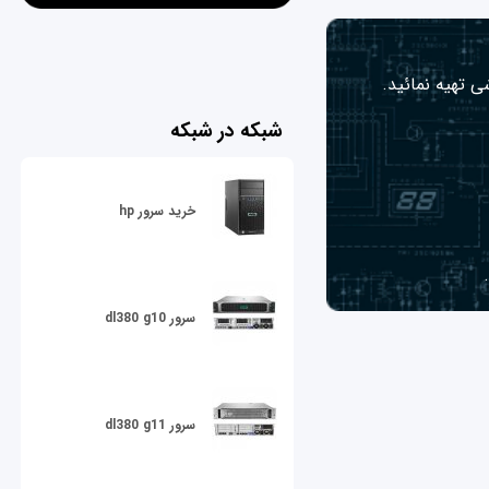
ی تهیه نمائید.
شبکه در شبکه
خرید سرور hp
سرور dl380 g10
سرور dl380 g11