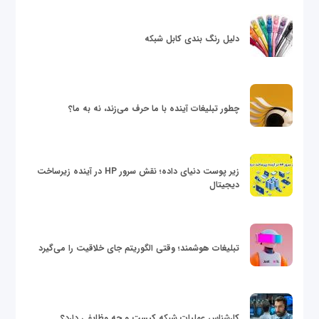
دلیل رنگ بندی کابل شبکه
چطور تبلیغات آینده با ما حرف می‌زند، نه به ما؟
زیر پوست دنیای داده؛ نقش سرور HP در آینده زیرساخت
دیجیتال
تبلیغات هوشمند؛ وقتی الگوریتم جای خلاقیت را می‌گیرد
کارشناس عملیات شبکه کیست و چه وظایفی دارد؟