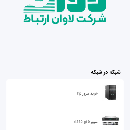
شبکه در شبکه
خرید سرور hp
سرور dl380 g10