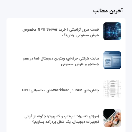
آخرین مطالب
قیمت سرور گرافیکی | خرید GPU Server مخصوص
هوش مصنوعی، رندرینگ
سایت شرکتی حرفه‌ای؛ ویترین دیجیتال شما در عصر
جستجو و هوش مصنوعی
چالش‌های RAM در Workloadهای محاسباتی HPC
آموزش تعمیرات لپ‌تاپ و کامپیوتر؛ چگونه از گرانی
تجهیزات دیجیتال، یک شغل پردرآمد بسازیم؟