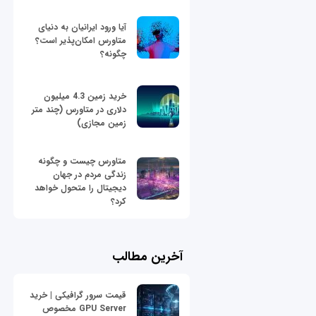
آیا ورود ایرانیان به دنیای
متاورس امکان‌پذیر است؟
چگونه؟
خرید زمین 4.3 میلیون
دلاری در متاورس (چند متر
زمین مجازی)
متاورس چیست و چگونه
زندگی مردم در جهان
دیجیتال را متحول خواهد
کرد؟
آخرین مطالب
قیمت سرور گرافیکی | خرید
GPU Server مخصوص