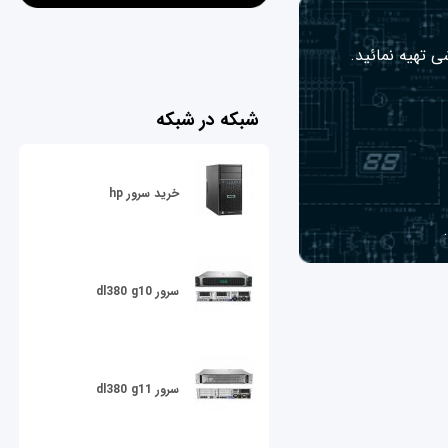
ی تهیه نمائید.
شبکه در شبکه
خرید سرور hp
سرور dl380 g10
سرور dl380 g11