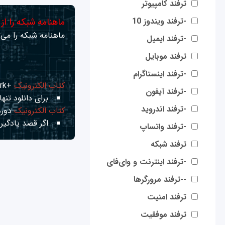
ترفند کامپیوتر
-ترفند ویندوز 10
ماهنامه شبکه را از
ماهنامه شبکه را می‌ت
-ترفند ایمیل
ترفند موبایل
-ترفند اینستاگرام
کتاب الکترونیک
+Network راهنمای شبکه‌ها
-ترفند آیفون
برای دانلود تنها 
-ترفند اندروید
کتاب الکترونیک
دوره
اگر قصد یادگیری
-ترفند واتساپ
ترفند شبکه
-ترفند اینترنت و وای‌فای
--ترفند مرورگرها
ترفند امنیت
ترفند موفقیت