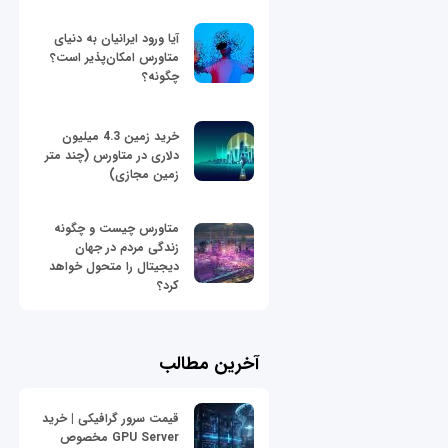
آیا ورود ایرانیان به دنیای
متاورس امکان‌پذیر است؟
چگونه؟
خرید زمین 4.3 میلیون
دلاری در متاورس (چند متر
زمین مجازی)
متاورس چیست و چگونه
زندگی مردم در جهان
دیجیتال را متحول خواهد
کرد؟
آخرین مطالب
قیمت سرور گرافیکی | خرید
GPU Server مخصوص