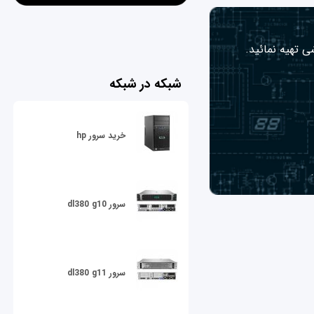
ی تهیه نمائید.
شبکه در شبکه
خرید سرور hp
سرور dl380 g10
سرور dl380 g11