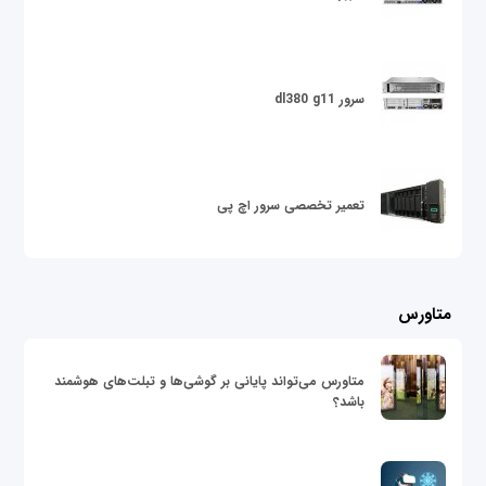
سرور dl380 g11
تعمیر تخصصی سرور اچ پی
متاورس
متاورس می‌تواند پایانی بر گوشی‌ها و تبلت‌های هوشمند
باشد؟