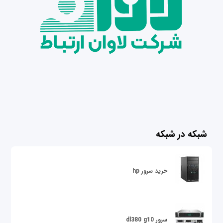
شبکه در شبکه
خرید سرور hp
سرور dl380 g10