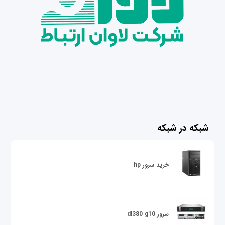
شبکه در شبکه
خرید سرور hp
سرور dl380 g10