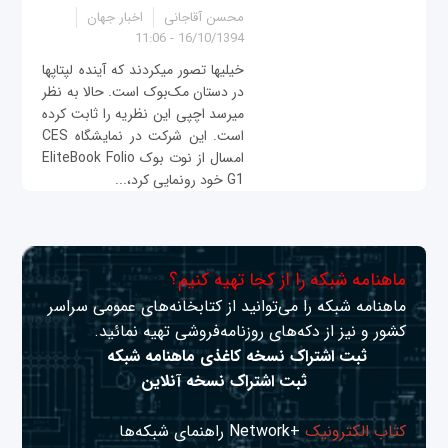
محسن آقاجانی
اخبار جهان
16/10/1394 - 11:06
خیلی‎ها تصور می‎کردند که آینده لپ‎تاپ‎ها
در دستان مک‌بوک است. حالا به نظر
می‎رسد اچ‎پی این نظریه را ثابت کرده
است. این شرکت در نمايشگاه CES
امسال از نوت بوک EliteBook Folio
G1 خود رونمایی کرد،...
ماهنامه شبکه را از کجا تهیه کنیم؟
ماهنامه شبکه را می‌توانید از کتابخانه‌های عمومی سراسر
کشور و نیز از دکه‌های روزنامه‌فروشی تهیه نمائید.
ثبت اشتراک نسخه کاغذی ماهنامه شبکه
ثبت اشتراک نسخه آنلاین
کتاب الکترونیک
+Network راهنمای شبکه‌ها