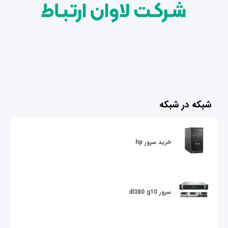
شبکه در شبکه
خرید سرور hp
سرور dl380 g10