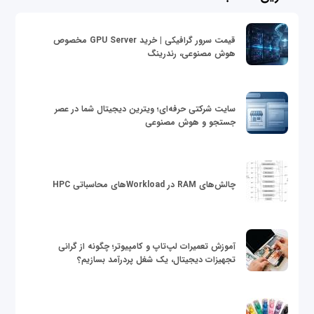
قیمت سرور گرافیکی | خرید GPU Server مخصوص
هوش مصنوعی، رندرینگ
سایت شرکتی حرفه‌ای؛ ویترین دیجیتال شما در عصر
جستجو و هوش مصنوعی
چالش‌های RAM در Workloadهای محاسباتی HPC
آموزش تعمیرات لپ‌تاپ و کامپیوتر؛ چگونه از گرانی
تجهیزات دیجیتال، یک شغل پردرآمد بسازیم؟