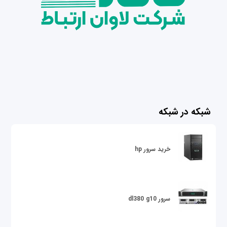
شبکه در شبکه
خرید سرور hp
سرور dl380 g10