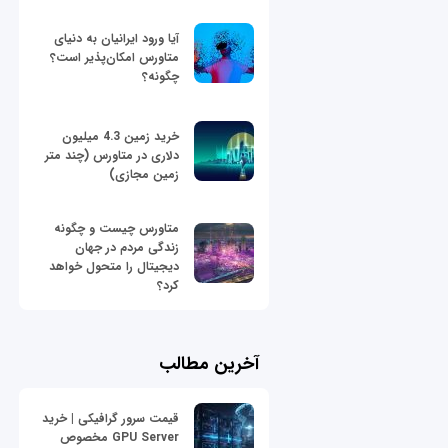
آیا ورود ایرانیان به دنیای
متاورس امکان‌پذیر است؟
چگونه؟
خرید زمین 4.3 میلیون
دلاری در متاورس (چند متر
زمین مجازی)
متاورس چیست و چگونه
زندگی مردم در جهان
دیجیتال را متحول خواهد
کرد؟
آخرین مطالب
قیمت سرور گرافیکی | خرید
GPU Server مخصوص