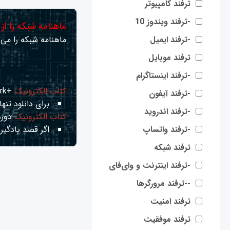
ترفند کامپیوتر
-ترفند ویندوز 10
ماهنامه شبکه را از
-ترفند ایمیل
ماهنامه شبکه را می‌ت
ترفند موبایل
-ترفند اینستاگرام
کتاب الکترونیک
+Network راهنمای شبکه‌ها
-ترفند آیفون
برای دانلود تنها 
-ترفند اندروید
کتاب الکترونیک
دوره
-ترفند واتساپ
اگر قصد یادگیری
ترفند شبکه
-ترفند اینترنت و وای‌فای
--ترفند مرورگرها
ترفند امنیت
ترفند موفقیت