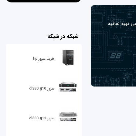
ی تهیه نمائید.
شبکه در شبکه
خرید سرور hp
سرور dl380 g10
سرور dl380 g11