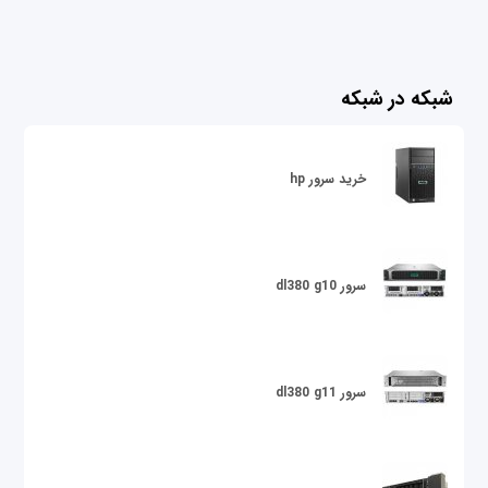
شبکه در شبکه
خرید سرور hp
سرور dl380 g10
سرور dl380 g11