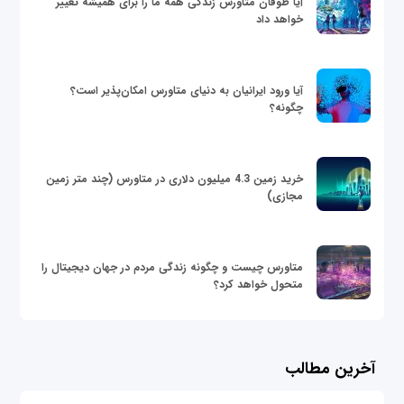
آیا طوفان متاورس زندگی همه ما را برای همیشه تغییر
خواهد داد
آیا ورود ایرانیان به دنیای متاورس امکان‌پذیر است؟
چگونه؟
خرید زمین 4.3 میلیون دلاری در متاورس (چند متر زمین
مجازی)
متاورس چیست و چگونه زندگی مردم در جهان دیجیتال را
متحول خواهد کرد؟
آخرین مطالب