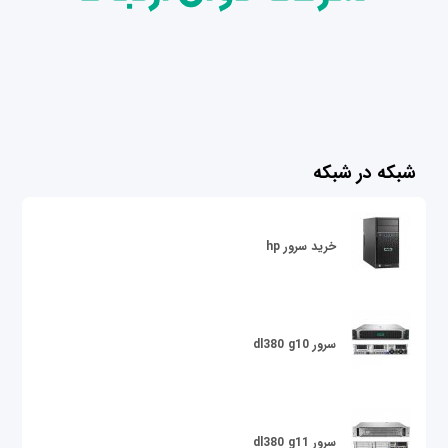
شبکه در شبکه
خرید سرور hp
سرور dl380 g10
سرور dl380 g11