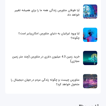
آیا طوفان متاورس زندگی همه ما را برای همیشه تغییر
خواهد داد
آیا ورود ایرانیان به دنیای متاورس امکان‌پذیر است؟
چگونه؟
خرید زمین 4.3 میلیون دلاری در متاورس (چند متر زمین
مجازی)
متاورس چیست و چگونه زندگی مردم در جهان دیجیتال را
متحول خواهد کرد؟