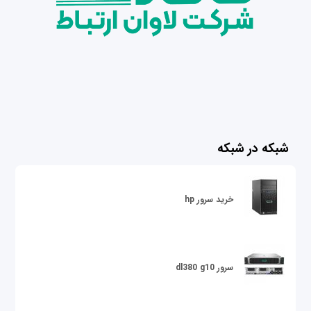
شبکه در شبکه
خرید سرور hp
سرور dl380 g10