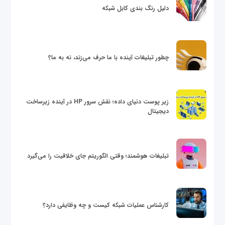
دلیل رنگ بندی کابل شبکه
چطور تبلیغات آینده با ما حرف می‌زند، نه به ما؟
زیر پوست دنیای داده؛ نقش سرور HP در آینده زیرساخت
دیجیتال
تبلیغات هوشمند؛ وقتی الگوریتم جای خلاقیت را می‌گیرد
کارشناس عملیات شبکه کیست و چه وظایفی دارد؟