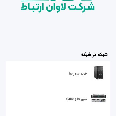
شبکه در شبکه
خرید سرور hp
سرور dl380 g10