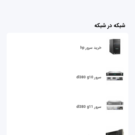
شبکه در شبکه
خرید سرور hp
سرور dl380 g10
سرور dl380 g11