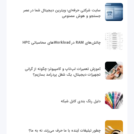
سایت شرکتی حرفه‌ای؛ ویترین دیجیتال شما در عصر
جستجو و هوش مصنوعی
چالش‌های RAM در Workloadهای محاسباتی HPC
آموزش تعمیرات لپ‌تاپ و کامپیوتر؛ چگونه از گرانی
تجهیزات دیجیتال، یک شغل پردرآمد بسازیم؟
دلیل رنگ بندی کابل شبکه
چطور تبلیغات آینده با ما حرف می‌زند، نه به ما؟