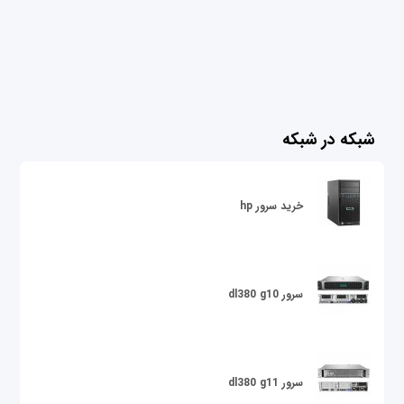
شبکه در شبکه
خرید سرور hp
سرور dl380 g10
سرور dl380 g11