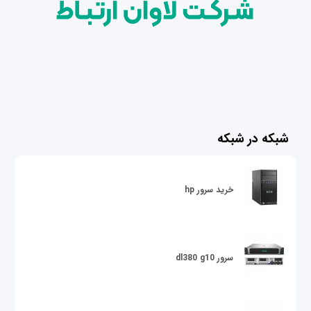
شبکه در شبکه
خرید سرور hp
سرور dl380 g10