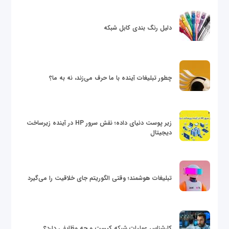
دلیل رنگ بندی کابل شبکه
چطور تبلیغات آینده با ما حرف می‌زند، نه به ما؟
زیر پوست دنیای داده؛ نقش سرور HP در آینده زیرساخت
دیجیتال
تبلیغات هوشمند؛ وقتی الگوریتم جای خلاقیت را می‌گیرد
کارشناس عملیات شبکه کیست و چه وظایفی دارد؟