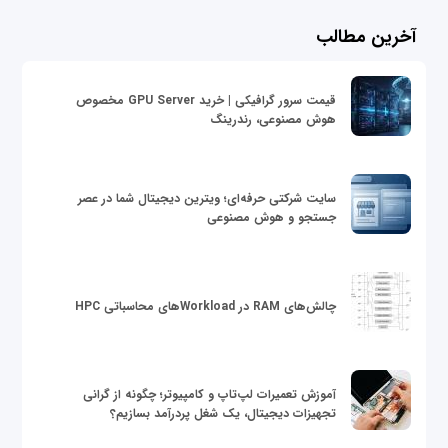
آخرین مطالب
قیمت سرور گرافیکی | خرید GPU Server مخصوص
هوش مصنوعی، رندرینگ
سایت شرکتی حرفه‌ای؛ ویترین دیجیتال شما در عصر
جستجو و هوش مصنوعی
چالش‌های RAM در Workloadهای محاسباتی HPC
آموزش تعمیرات لپ‌تاپ و کامپیوتر؛ چگونه از گرانی
تجهیزات دیجیتال، یک شغل پردرآمد بسازیم؟