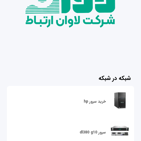
شبکه در شبکه
خرید سرور hp
سرور dl380 g10