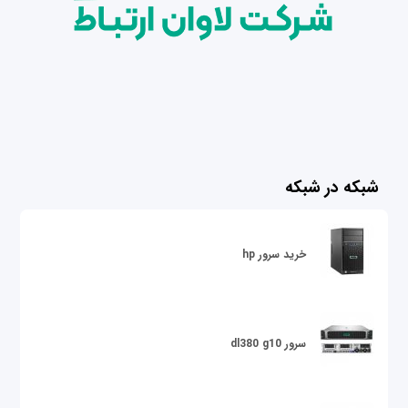
شبکه در شبکه
خرید سرور hp
سرور dl380 g10