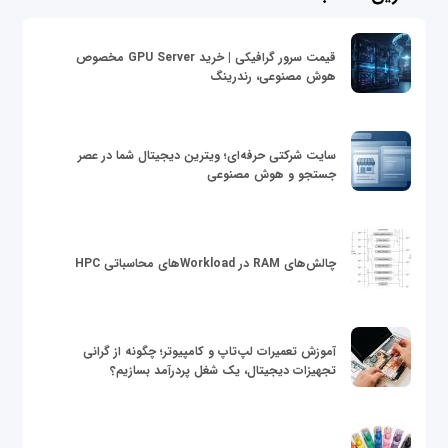
قیمت سرور گرافیکی | خرید GPU Server مخصوص
هوش مصنوعی، رندرینگ
سایت شرکتی حرفه‌ای؛ ویترین دیجیتال شما در عصر
جستجو و هوش مصنوعی
چالش‌های RAM در Workloadهای محاسباتی HPC
آموزش تعمیرات لپ‌تاپ و کامپیوتر؛ چگونه از گرانی
تجهیزات دیجیتال، یک شغل پردرآمد بسازیم؟