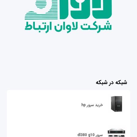
شبکه در شبکه
خرید سرور hp
سرور dl380 g10