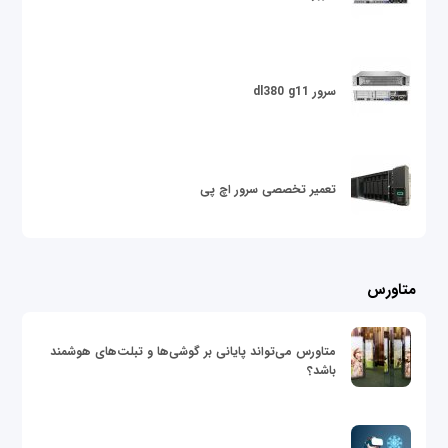
سرور dl380 g11
تعمیر تخصصی سرور اچ پی
متاورس
متاورس می‌تواند پایانی بر گوشی‌ها و تبلت‌های هوشمند
باشد؟