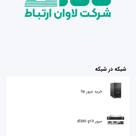
شبکه در شبکه
خرید سرور hp
سرور dl380 g10