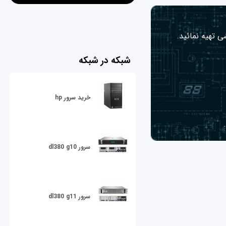
ی تهیه نمائید.
شبکه در شبکه
خرید سرور hp
سرور dl380 g10
سرور dl380 g11