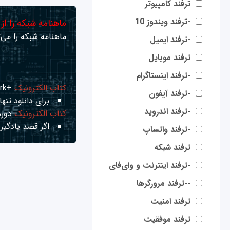
ترفند کامپیوتر
-ترفند ویندوز 10
ماهنامه شبکه را از
ماهنامه شبکه را می‌ت
-ترفند ایمیل
ترفند موبایل
-ترفند اینستاگرام
کتاب الکترونیک
+Network راهنمای شبکه‌ها
-ترفند آیفون
برای دانلود تنها 
-ترفند اندروید
کتاب الکترونیک
دوره
اگر قصد یادگیری
-ترفند واتساپ
ترفند شبکه
-ترفند اینترنت و وای‌فای
--ترفند مرورگرها
ترفند امنیت
ترفند موفقیت