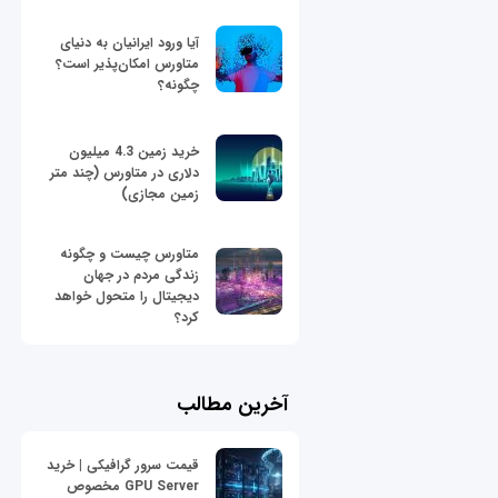
آیا ورود ایرانیان به دنیای
متاورس امکان‌پذیر است؟
چگونه؟
خرید زمین 4.3 میلیون
دلاری در متاورس (چند متر
زمین مجازی)
متاورس چیست و چگونه
زندگی مردم در جهان
دیجیتال را متحول خواهد
کرد؟
آخرین مطالب
قیمت سرور گرافیکی | خرید
GPU Server مخصوص