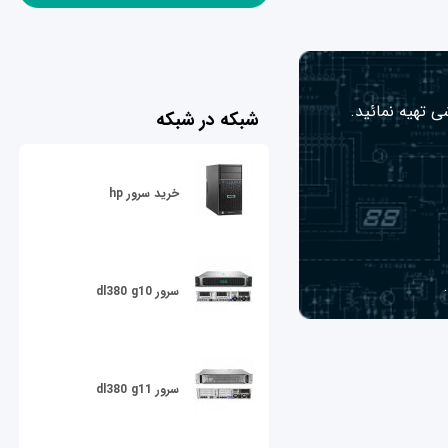
ی تهیه نمائید.
شبکه در شبکه
خرید سرور hp
سرور dl380 g10
سرور dl380 g11