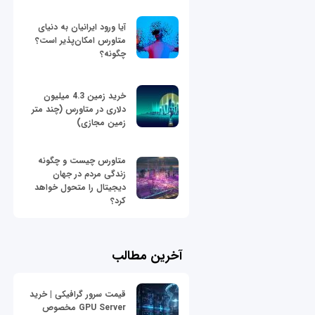
آیا ورود ایرانیان به دنیای
متاورس امکان‌پذیر است؟
چگونه؟
خرید زمین 4.3 میلیون
دلاری در متاورس (چند متر
زمین مجازی)
متاورس چیست و چگونه
زندگی مردم در جهان
دیجیتال را متحول خواهد
کرد؟
آخرین مطالب
قیمت سرور گرافیکی | خرید
GPU Server مخصوص